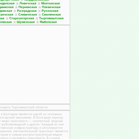
ндилская
Ловечская
Монтанская
джикская
Перникская
Плевенская
дивская
Разградская
Русенская
тренская
Сливенская
Смолянская
кая
Старозагорская
Тырговиштская
ковская
Шуменская
Ямболская
я карта Тырговиштской области
 в Болгарии является одной из основных
олгарской экономики. В Болгарии хорошо
е виды транспорта — сухопутный, водный,
 трубопроводный и другие. Каждый из них
ственную инфраструктуру и регулируется
законом. Автомобильный транспорт является
трым и самым распространённым видом
ского и грузового транспорта. В стране