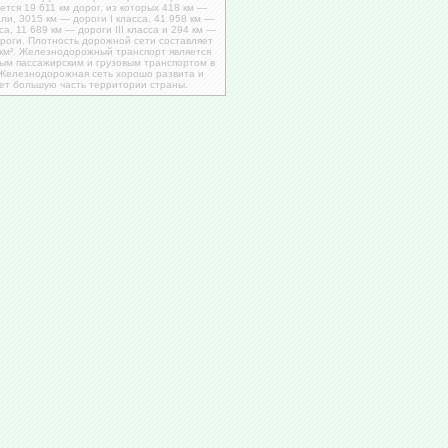
ется 19 611 км дорог, из которых 418 км —
ли, 3015 км — дороги І класса, 41 958 км —
сса, 11 689 км — дороги ІІІ класса и 294 км —
роги. Плотность дорожной сети составляет
 км². Железнодорожный транспорт является
м пассажирским и грузовым транспортом в
Железнодорожная сеть хорошо развита и
ет большую часть территории страны.