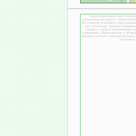
На интерактивной карте можно
региональные дороги, национальны
постоянным течением и пересыхающи
гаи, гостиницы, границы заповедн
увидеть: город и близлежащие г
номерами), общественные и промы
вокзалы, речные и морские вокзалы
спутника и