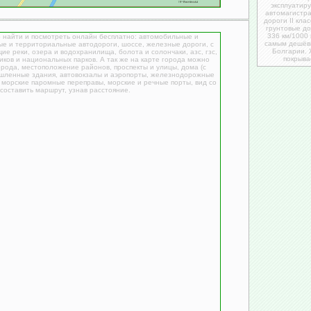
эксплуатиру
автомагистра
дороги ІІ кла
грунтовые до
336 км/1000
 найти и посмотреть онлайн бесплатно: автомобильные и
самым дешёвы
е и территориальные автодороги, шоссе, железные дороги, с
Болгарии. 
е реки, озера и водохранилища, болота и солончаки, азс, гзс,
покрыва
иков и национальных парков. А так же на карте города можно
орода, местоположение районов, проспекты и улицы, дома (c
шленные здания, автовокзалы и аэропорты, железнодорожные
, морские паромные переправы, морские и речные порты, вид со
 составить маршрут, узнав расстояние.