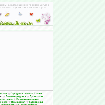
арии
. На картах Вы можете ознакомиться с
ых
дорогах
, аэропортах и морских портах.
гария
Городская область София
и:
Благоевградская
Бургасская
арненская
Великотырновская
инская
Врачанская
Габровская
Добричская
Кырджалийская