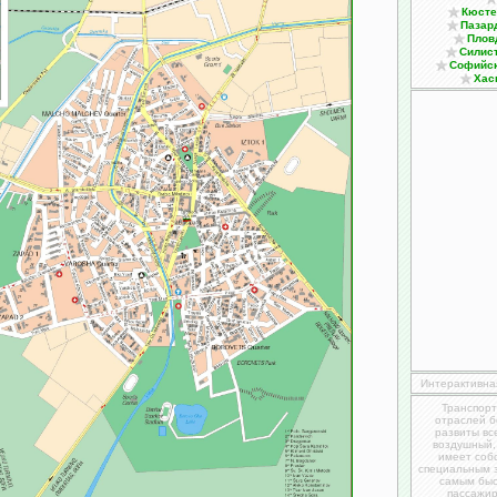
Кюсте
Пазар
Плов
Силис
Софийс
Хас
Интерактивна
Транспорт
отраслей б
развиты вс
воздушный,
имеет соб
специальным 
самым быс
пассажир