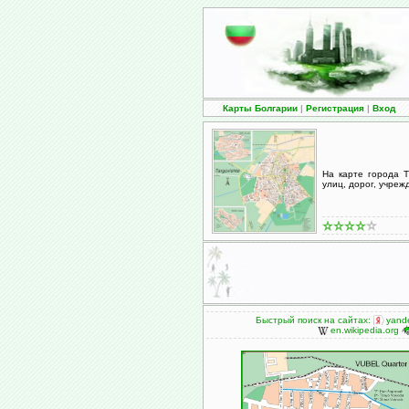
Карты Болгарии
|
Регистрация
|
Вход
На карте города 
улиц, дорог, учре
Быстрый поиск на сайтах:
yande
en.wikipedia.org