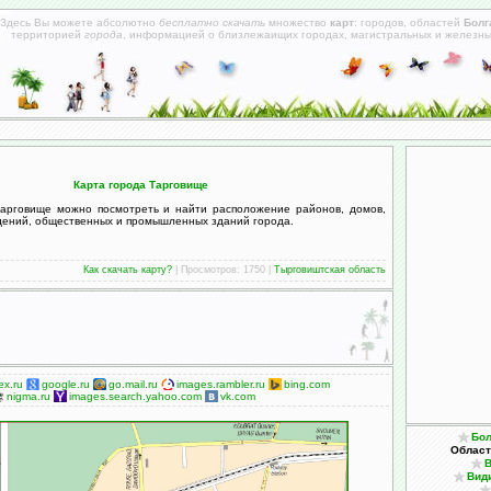
Здесь Вы можете абсолютно
бесплатно скачать
множество
карт
: городов, областей
Болг
территорией
города
, информацией о близлежаищих городах, магистральных и железн
Карта города Тарговище
Тарговище можно посмотреть и найти расположение районов, домов,
ждений, общественных и промышленных зданий города.
Как скачать карту?
| Просмотров: 1750 |
Тырговиштская область
x.ru
google.ru
go.mail.ru
images.rambler.ru
bing.com
nigma.ru
images.search.yahoo.com
vk.com
Бол
Област
В
Вид