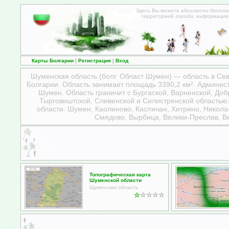
Здесь Вы можете абсолютно
беспла
территорией
города
, информацие
Карты Болгарии
|
Регистрация
|
Вход
Шуменская область (болг. Област Шумен) — область в Се
Болгарии
. Область занимает площадь 3390,2 км². Админис
Шумен. Область граничит с Бургаской, Варненской, Доб
Тырговиштской, Сливенской и Силистренской область
области: Шумен, Каолиново, Каспичан, Хитрино, Никола
Смядово, Вырбица, Велики-Преслав, В
Топографическая карта
Шуменской области
Шуменская область