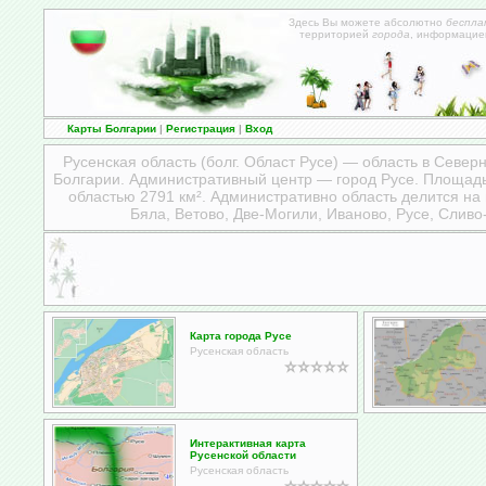
Здесь Вы можете абсолютно
беспла
территорией
города
, информацие
Карты Болгарии
|
Регистрация
|
Вход
Русенская область (болг. Област Русе) — область в Севе
Болгарии
. Административный центр — город Русе. Площад
областью 2791 км². Административно область делится на
Бяла, Ветово, Две-Могили, Иваново, Русе, Сливо
Карта города Русе
Русенская область
Интерактивная карта
Русенской области
Русенская область