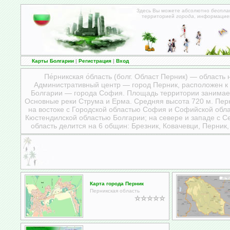
Здесь Вы можете абсолютно
беспла
территорией
города
, информацие
Карты Болгарии
|
Регистрация
|
Вход
Пе́рникская о́бласть (болг. Област Перник) — область
Административный центр — город Перник, расположен к 
Болгарии — города София. Площадь территории занимае
Основные реки Струма и Ерма. Средняя высота 720 м. Перн
на востоке с Городской областью София и Софийской обла
Кюстендилской областью Болгарии; на севере и западе с 
область делится на 6 общин: Брезник, Ковачевци, Перник
Карта города Перник
Перникская область