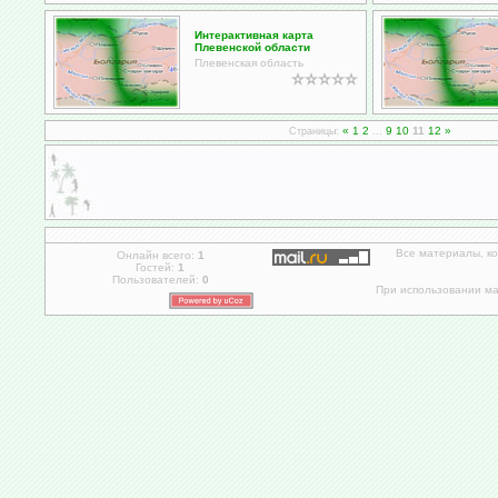
Интерактивная карта
Плевенской области
Плевенская область
«
1
2
9
10
11
12
»
Страницы:
...
Все материалы, к
Онлайн всего:
1
Гостей:
1
Пользователей:
0
При использовании мат