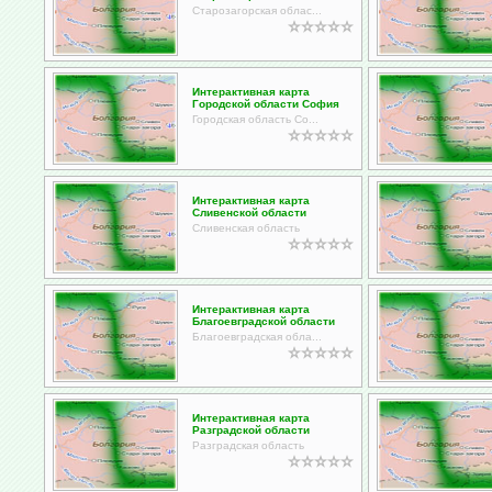
Старозагорская облас...
Интерактивная карта
Городской области София
Городская область Со...
Интерактивная карта
Сливенской области
Сливенская область
Интерактивная карта
Благоевградской области
Благоевградская обла...
Интерактивная карта
Разградской области
Разградская область