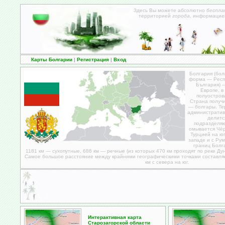
Здесь Вы можете абсолютно
беспла
территорией
города
, информацие
Карты Болгарии
|
Регистрация
|
Вход
Болгария (бол
форма — Респу
България) 
Европе, в
полуостров
Страна получ
— болгары. Те
административ
делитс
подразделяю
омывается Чёр
Турцией на ю
западе и с Ру
границ Болга
1181 км — сухопутные, 686 км — речные (из которых 470 км проходят по реке Ду
Самое большое расстояние между крайними географическими точками составляет
км с севера на юг.
Интерактивная карта
Старозагорской области